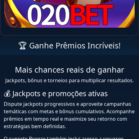
🏆 Ganhe Prêmios Incríveis!
Mais chances reais de ganhar
Jackpots, bônus e torneios para multiplicar resultados.
💰 Jackpots e promoções ativas
Dispute jackpots progressivos e aproveite campanhas
temáticas com metas e bônus cumulativos. Acompanhe
prêmios em tempo real e maximize seu retorno com
estratégias bem definidas.
O suporte Bronze também inclui acesso a recursos