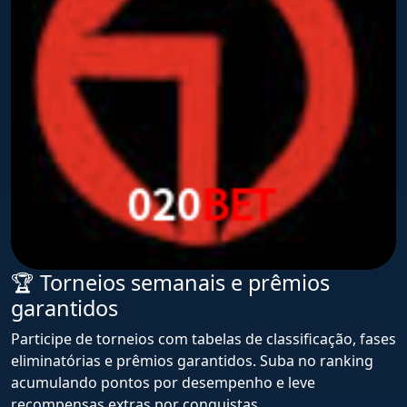
🏆 Torneios semanais e prêmios
garantidos
Participe de torneios com tabelas de classificação, fases
eliminatórias e prêmios garantidos. Suba no ranking
acumulando pontos por desempenho e leve
recompensas extras por conquistas.