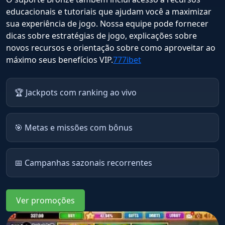
educacionais e tutoriais que ajudam você a maximizar
sua experiência de jogo. Nossa equipe pode fornecer
dicas sobre estratégias de jogo, explicações sobre
novos recursos e orientação sobre como aproveitar ao
máximo seus benefícios VIP.
777ibet
🏆 Jackpots com ranking ao vivo
🎯 Metas e missões com bônus
📅 Campanhas sazonais recorrentes
Ver promoções