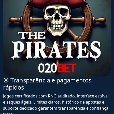
🎯 Transparência e pagamentos
rápidos
Jogos certificados com RNG auditado, interface estável
e saques ágeis. Limites claros, histórico de apostas e
suporte dedicado garantem transparência e confiança