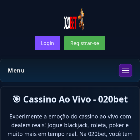
Login
Registrar-se
Menu
🎯 Cassino Ao Vivo - 020bet
Experimente a emoção do cassino ao vivo com
dealers reais! Jogue blackjack, roleta, poker e
muito mais em tempo real. Na 020bet, você tem