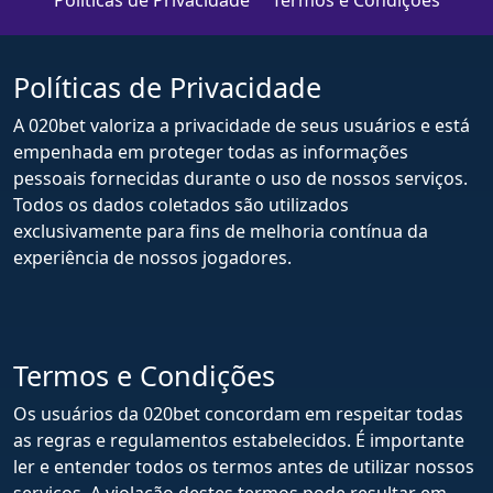
Políticas de Privacidade
Termos e Condições
Políticas de Privacidade
A 020bet valoriza a privacidade de seus usuários e está
empenhada em proteger todas as informações
pessoais fornecidas durante o uso de nossos serviços.
Todos os dados coletados são utilizados
exclusivamente para fins de melhoria contínua da
experiência de nossos jogadores.
Termos e Condições
Os usuários da 020bet concordam em respeitar todas
as regras e regulamentos estabelecidos. É importante
ler e entender todos os termos antes de utilizar nossos