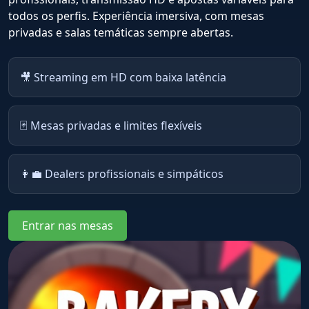
todos os perfis. Experiência imersiva, com mesas
privadas e salas temáticas sempre abertas.
🎥 Streaming em HD com baixa latência
🃏 Mesas privadas e limites flexíveis
👩‍💼 Dealers profissionais e simpáticos
Entrar nas mesas