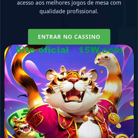
acesso aos melhores jogos de mesa com
qualidade profissional.
ENTRAR NO CASSINO