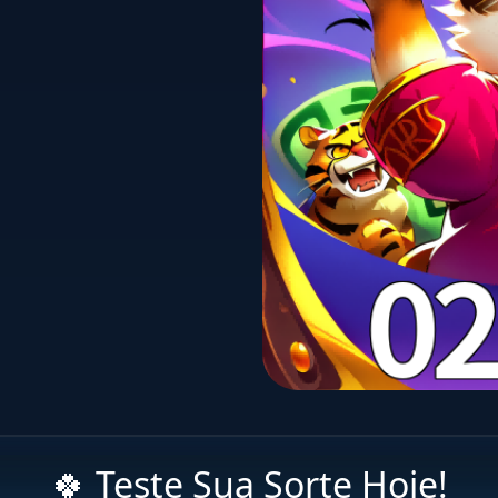
🍀 Teste Sua Sorte Hoje!