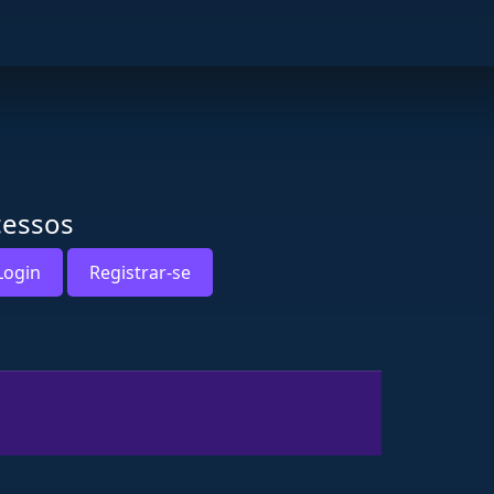
cessos
Login
Registrar-se