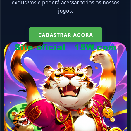
exclusivos e poderá acessar todos os nossos
jogos.
CADASTRAR AGORA