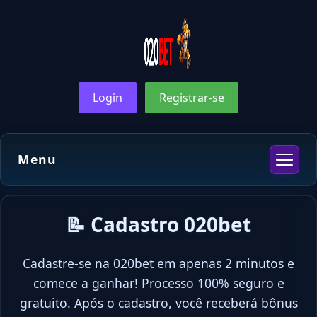
Login
Registrar-se
Menu
📝 Cadastro 020bet
Cadastre-se na 020bet em apenas 2 minutos e
comece a ganhar! Processo 100% seguro e
gratuito. Após o cadastro, você receberá bônus