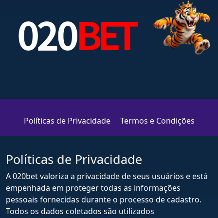
Políticas de Privacidade
Termos e Condições
Políticas de Privacidade
A 020bet valoriza a privacidade de seus usuários e está
empenhada em proteger todas as informações
pessoais fornecidas durante o processo de cadastro.
Todos os dados coletados são utilizados