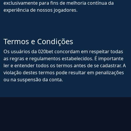
exclusivamente para fins de melhoria contínua da
experiência de nossos jogadores.
Termos e Condições
Os usuários da 020bet concordam em respeitar todas
as regras e regulamentos estabelecidos. É importante
ler e entender todos os termos antes de se cadastrar. A
violação destes termos pode resultar em penalizações
ou na suspensão da conta.