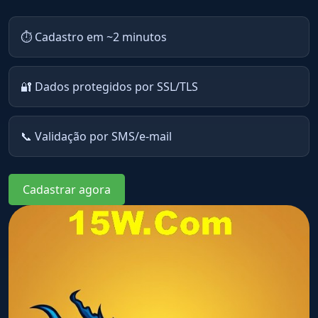
⏱️ Cadastro em ~2 minutos
🔐 Dados protegidos por SSL/TLS
📞 Validação por SMS/e‑mail
Cadastrar agora