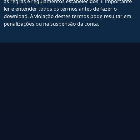
as regras e regulamentos estabelecidos. É importante
ler e entender todos os termos antes de fazer o
download. A violação destes termos pode resultar em
penalizações ou na suspensão da conta.