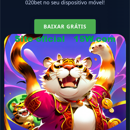
020bet no seu dispositivo móvel!
BAIXAR GRÁTIS