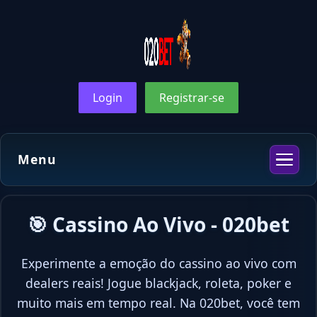
Login
Registrar-se
Menu
🎯 Cassino Ao Vivo - 020bet
Experimente a emoção do cassino ao vivo com
dealers reais! Jogue blackjack, roleta, poker e
muito mais em tempo real. Na 020bet, você tem