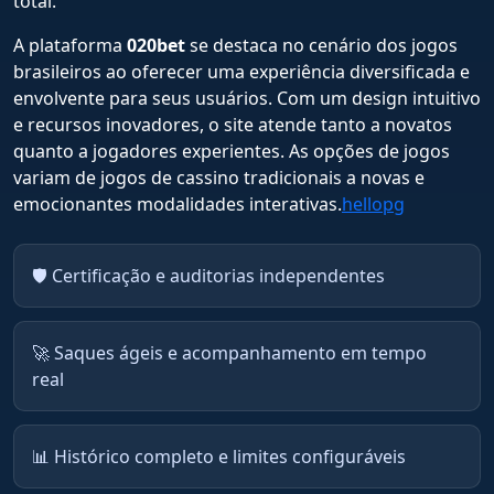
total.
A plataforma
020bet
se destaca no cenário dos jogos
brasileiros ao oferecer uma experiência diversificada e
envolvente para seus usuários. Com um design intuitivo
e recursos inovadores, o site atende tanto a novatos
quanto a jogadores experientes. As opções de jogos
variam de jogos de cassino tradicionais a novas e
emocionantes modalidades interativas.
hellopg
🛡️ Certificação e auditorias independentes
🚀 Saques ágeis e acompanhamento em tempo
real
📊 Histórico completo e limites configuráveis