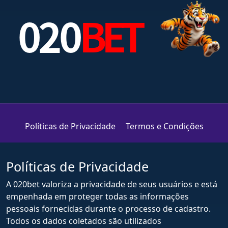
Políticas de Privacidade
Termos e Condições
Políticas de Privacidade
A 020bet valoriza a privacidade de seus usuários e está
empenhada em proteger todas as informações
pessoais fornecidas durante o processo de cadastro.
Todos os dados coletados são utilizados