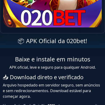
📦 APK Oficial da 020bet!
Baixe e instale em minutos
APK oficial, leve e seguro para qualquer Android.
📥 Download direto e verificado
Arquivo hospedado em servidor seguro, sem anúncios
e sem redirecionamentos. Download estável para
começar agora.