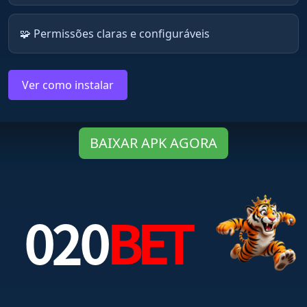
🧩 Permissões claras e configuráveis
Ver como instalar
BAIXAR APK AGORA