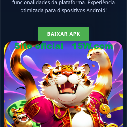
funcionalidades da plataforma. Experiência
otimizada para dispositivos Android!
BAIXAR APK