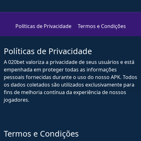
Políticas de Privacidade
Termos e Condições
Políticas de Privacidade
A 020bet valoriza a privacidade de seus usuários e está
empenhada em proteger todas as informações
pessoais fornecidas durante o uso do nosso APK. Todos
os dados coletados são utilizados exclusivamente para
fins de melhoria contínua da experiência de nossos
jogadores.
Termos e Condições