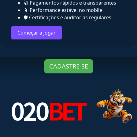
🚀 Pagamentos rápidos e transparentes
📱 Performance estável no mobile
🛡️ Certificações e auditorias regulares
Começar a jogar
CADASTRE-SE