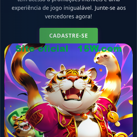
experiência de jogo inigualável. Junte-se aos
vencedores agora!
CADASTRE-SE