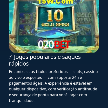
⚡ Jogos populares e saques
rápidos
Encontre seus títulos preferidos — slots, cassino
ao vivo e esportes — com suporte 24h e
pagamentos ágeis. A experiência é estável em
qualquer dispositivo, com verificação antifraude
e segurança de ponta para você jogar com
tranquilidade.